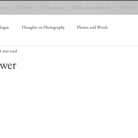
ome
Exhibits
Collections
Publications/Awards
About
logue
Thoughts on Photography
Photos and Words
1 min read
wer