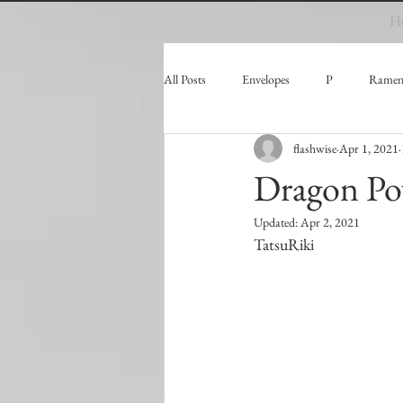
H
All Posts
Envelopes
P
Ramen
flashwise
Apr 1, 2021
Dragon Po
Updated:
Apr 2, 2021
TatsuRiki