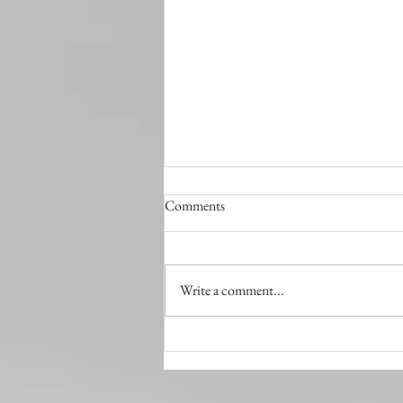
Comments
At the Same Time
Write a comment...