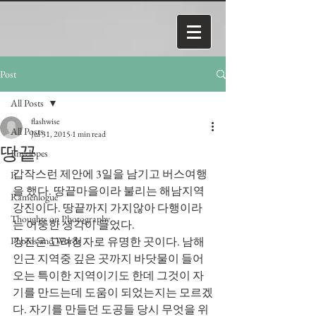
Post
All Posts
flashwise
All Posts
Jul 31, 2015
1 min read
땅끝
Envelopes
갑작스런 제안에 3일을 남기고 버스여행
P
을 했다. 땅끝마을이라 불리는 해남지역 
Ramenlogue
강진이다. 땅끝까지 가지않아 다행이라
Thoughts on Photography
는 어뚱한 생각이 들었다.
Photos and Words
강진은 고려청자로 유명한 곳이다. 남해 
인근 지역중 깊은 곳까지 바닷물이 들어
오는 특이한 지역이기도 한데 그것이 자
기를 만드는데 도움이 되었는지는 모르겠
다. 자기를 만들던 도공들 당시 무엇을 위